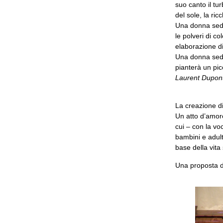
suo canto il tur
del sole, la ri
Una donna seduta
le polveri di co
elaborazione d
Una donna sedut
pianterà un pic
Laurent Dupon
La creazione di
Un atto d’amore
cui – con la vo
bambini e adulti
base della vita
Una proposta d