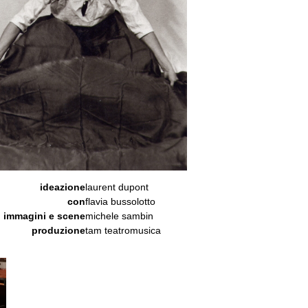
ideazione
laurent dupont
con
flavia bussolotto
immagini e scene
michele sambin
produzione
tam teatromusica