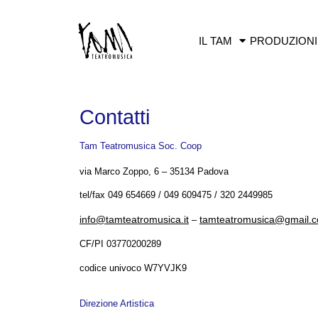
IL TAM
PRODUZIONI
Contatti
Tam Teatromusica Soc. Coop
via Marco Zoppo, 6 – 35134 Padova
tel/fax 049 654669 / 049 609475 / 320 2449985
info@tamteatromusica.it
tamteatromusica@gmail.
–
CF/PI 03770200289
codice univoco W7YVJK9
Direzione Artistica