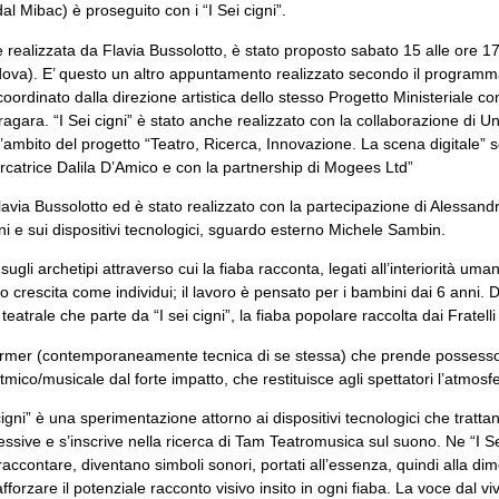
 Mibac) è proseguito con i “I Sei cigni”.
le realizzata da Flavia Bussolotto, è stato proposto sabato 15 alle ore 17
dova). E’ questo un altro appuntamento realizzato secondo il programm
ordinato dalla direzione artistica dello stesso Progetto Ministeriale c
ara. “I Sei cigni” è stato anche realizzato con la collaborazione di Un
ll’ambito del progetto “Teatro, Ricerca, Innovazione. La scena digitale
ercatrice Dalila D’Amico e con la partnership di Mogees Ltd”
 Flavia Bussolotto ed è stato realizzato con la partecipazione di Alessan
i e sui dispositivi tecnologici, sguardo esterno Michele Sambin.
e sugli archetipi attraverso cui la fiaba racconta, legati all’interiorità 
oro crescita come individui; il lavoro è pensato per i bambini dai 6 anni. 
atrale che parte da “I sei cigni”, la fiaba popolare raccolta dai Fratell
ormer (contemporaneamente tecnica di se stessa) che prende possesso di
itmico/musicale dal forte impatto, che restituisce agli spettatori l’atmosf
 cigni” è una sperimentazione attorno ai dispositivi tecnologici che tratt
essive e s’inscrive nella ricerca di Tam Teatromusica sul suono. Ne “I Sei
raccontare, diventano simboli sonori, portati all’essenza, quindi alla d
orzare il potenziale racconto visivo insito in ogni fiaba. La voce dal v