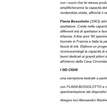
con i suoni che lei stessa produr
amplificheranno la capacità del
rendendola vivida, affinché il ra
Flavia Bussolotto
(1963) attri
spettatore. Crede nella capacit
differenti età di spettatori e f
infanzia. A fine anni ‘90 sperim
tournée in Francia e Italia la p
fascia di età. Elabora un proget
riconoscendogli la capacità di 
lavori dedicati ai grandi pittor
all’interno della Casa Circonda
I SEI CIGNI
una narrazione teatrale a partir
con FLAVIA BUSSOLOTTO e con la
sperimentazione dei dispositivi
disegno luci Alessandro Martine