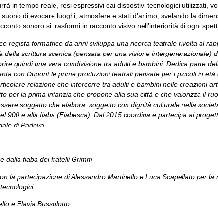
rà in tempo reale, resi espressivi dai dispostivi tecnologici utilizzati, vo
 suono di evocare luoghi, atmosfere e stati d’animo, svelando la dimens
cconto sonoro si trasformi in racconto visivo nell’interiorità di ogni spet
ce regista formatrice da anni sviluppa una ricerca teatrale rivolta al ra
à della scrittura scenica (pensata per una visione intergenerazionale) 
avorire quindi una vera condivisione tra adulti e bambini. Dedica parte del
enta con Dupont le prime produzioni teatrali pensate per i piccoli in età
articolare relazione che intercorre tra adulti e bambini nelle creazioni a
to per la prima infanzia che propone alla sua città e che valorizza il ru
essere soggetto che elabora, soggetto con dignità culturale nella società
i del 900 e alla fiaba (Fiabesca). Dal 2015 coordina e partecipa ai progetti
riale di Padova.
e dalla fiaba dei fratelli Grimm
 partecipazione di Alessandro Martinello e Luca Scapellato per la ri
 tecnologici
llo e Flavia Bussolotto