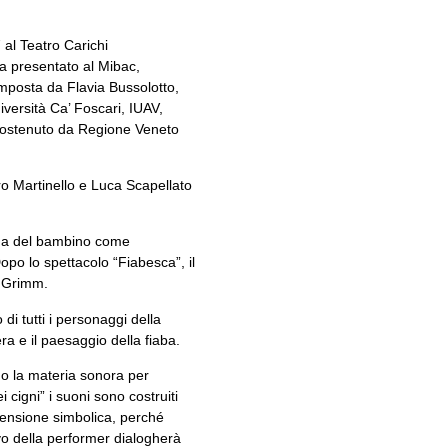
 al Teatro Carichi
a presentato al Mibac,
omposta da Flavia Bussolotto,
iversità Ca’ Foscari, IUAV,
” sostenuto da Regione Veneto
dro Martinello e Luca Scapellato
umana del bambino come
Dopo lo spettacolo “Fiabesca”, il
i Grimm.
 tutti i personaggi della
era e il paesaggio della fiaba.
ano la materia sonora per
 cigni” i suoni sono costruiti
imensione simbolica, perché
ivo della performer dialogherà