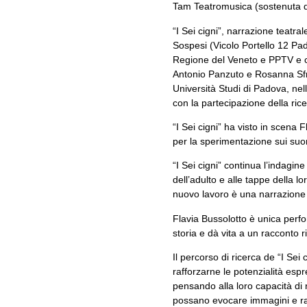
Tam Teatromusica (sostenuta dal
“I Sei cigni”, narrazione teatra
Sospesi (Vicolo Portello 12 Pa
Regione del Veneto e PPTV e co
Antonio Panzuto e Rosanna Sfrag
Università Studi di Padova, ne
con la partecipazione della ric
“I Sei cigni” ha visto in scena
per la sperimentazione sui suon
“I Sei cigni” continua l’indagin
dell’adulto e alle tappe della l
nuovo lavoro è una narrazione te
Flavia Bussolotto è unica perf
storia e dà vita a un racconto r
Il percorso di ricerca de “I Sei
rafforzarne le potenzialità espr
pensando alla loro capacità di 
possano evocare immagini e raff