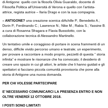
di Antigone: quello con la filosofa Olivia Guaraldo, docente di
Filosofia Politica all’Università di Verona e quello con l’artista-
attrice, regista autrice – Ilaria Drago e con la sua compagnia.
– ANTIGONE?
una creazione scenica diAchille P.; Benedetto A.;
Dorin P.; Ferdinando C.; Lawrence N.; Nike M.; Rabia S.; Yassine B.
a cura di Rosanna Sfragara e Flavia Bussolotto, con la
collaborazione tecnica di Alessandro Martinello.
Un tentativo umile e coraggioso di portare in scena frammenti di un
denso, difficile vivido percorso umano e teatrale; un esperimento,
per provare a raccontare a modo proprio, pezzetti di questa “ storia
infinita” e mostrare le risonanze che ha convocato; il desiderio di
creare uno spazio in cui gli attori, le artiste che li hanno guidati e gli
spettatori si facciano piccola comunità provvisoria che pone alla
storia di Antigone una nuova domanda.
PER CHI VOLESSE PARTECIPARE
E’ NECESSARIO COMUNICARCI LA PRESENZA ENTRO E NON
OLTRE VENERDÌ 12 OTTOBRE 2018.
I POSTI SONO LIMITATI