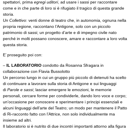
spettatori, prima
egregi uditori
, ad usare i sassi per raccontare
come e in che parte di loro si è rifugiato il tragico di questa grande
storia.
Un Collettivo
: venti donne di teatro che, in autonomia, ognuna nella
propria regione, raccontano l’Antigone, solo con un piccolo
patrimonio di sassi; un progetto d’arte e di impegno civile nato
perché in molti possano conoscere, amare e raccontare a loro volta
questa storia.
E’ proseguito poi con:
–
IL LABORATORIO
condotto da Rosanna Sfragara in
collaborazione con Flavia Bussolotto
Un percorso lungo in cui un gruppo più piccolo di detenuti ha scelto
di continuare a lavorare sulla storia di Antigone e sui linguaggi
di
Parole e sassi
; lasciar emergere le emozioni, le memorie
personali, cercare forme per condividerle, dando loro voce e corpo;
un’occasione per conoscere e sperimentare i principi essenziali e
alcuni linguaggi dell’arte del Teatro; un modo per mantenere il Patto
di Ri-racconto fatto con l’Attrice, non solo individualmente ma
insieme ad altri.
Il laboratorio si è nutrito di due incontri importanti attorno alla figura