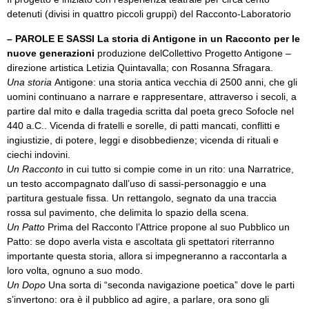
detenuti (divisi in quattro piccoli gruppi) del Racconto-Laboratorio
– PAROLE E SASSI La storia di Antigone in un Racconto per le
nuove generazioni
produzione delCollettivo Progetto Antigone –
direzione artistica Letizia Quintavalla; con Rosanna Sfragara.
Una storia
Antigone: una storia antica vecchia di 2500 anni, che gli
uomini continuano a narrare e rappresentare, attraverso i secoli, a
partire dal mito e dalla tragedia scritta dal poeta greco Sofocle nel
440 a.C.. Vicenda di fratelli e sorelle, di patti mancati, conflitti e
ingiustizie, di potere, leggi e disobbedienze; vicenda di rituali e
ciechi indovini.
Un Racconto
in cui tutto si compie come in un rito: una Narratrice,
un testo accompagnato dall’uso di sassi-personaggio e una
partitura gestuale fissa. Un rettangolo, segnato da una traccia
rossa sul pavimento, che delimita lo spazio della scena.
Un Patto
Prima del Racconto l’Attrice propone al suo Pubblico un
Patto: se dopo averla vista e ascoltata gli spettatori riterranno
importante questa storia, allora si impegneranno a raccontarla a
loro volta, ognuno a suo modo.
Un Dopo
Una sorta di “seconda navigazione poetica” dove le parti
s’invertono: ora è il pubblico ad agire, a parlare, ora sono gli