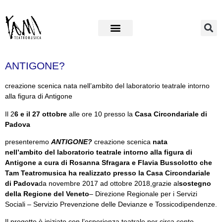
ANTIGONE?
creazione scenica nata nell’ambito del laboratorio teatrale intorno
alla figura di Antigone
Il 2
6 e il 27 ottobre
alle ore 10 presso la
Casa Circondariale di
Padova
presenteremo
ANTIGONE?
creazione scenica
nata
nell’ambito
del laboratorio teatrale intorno alla figura di
Antigone
a cura di Rosanna Sfragara e Flavia Bussolotto che
Tam Teatromusica ha realizzato presso la Casa Circondariale
di Padova
da novembre 2017 ad ottobre 2018,grazie al
sostegno
della Regione del Veneto
– Direzione Regionale per i Servizi
Sociali – Servizio Prevenzione delle Devianze e Tossicodipendenze.
Il progetto è iniziato con l’esperienza teatrale per circa cento