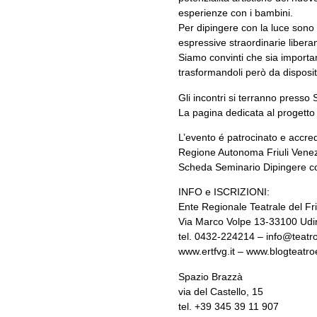
esperienze con i bambini.
Per dipingere con la luce sono 
espressive straordinarie liberan
Siamo convinti che sia important
trasformandoli però da dispositi
Gli incontri si terranno presso
La pagina dedicata al progetto
L’evento é patrocinato e accred
Regione Autonoma Friuli Venezi
Scheda Seminario Dipingere con 
INFO e ISCRIZIONI:
Ente Regionale Teatrale del Fri
Via Marco Volpe 13-33100 Udi
tel. 0432-224214 –
info@teatro
www.ertfvg.it
–
www.blogteatroe
Spazio Brazzà
via del Castello, 15
tel. +39 345 39 11 907