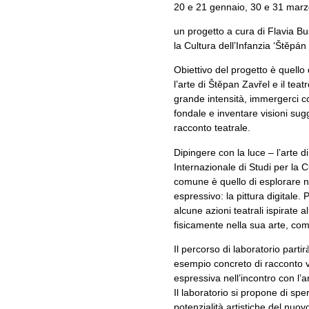
20 e 21 gennaio, 30 e 31 mar
un progetto a cura di Flavia B
la Cultura dell’Infanzia ‘Štěpá
Obiettivo del progetto è quello 
l’arte di Štěpan Zavřel e il tea
grande intensità, immergerci co
fondale e inventare visioni sug
racconto teatrale.
Dipingere con la luce – l’arte 
Internazionale di Studi per la C
comune è quello di esplorare nuo
espressivo: la pittura digitale.
alcune azioni teatrali ispirate 
fisicamente nella sua arte, com
Il percorso di laboratorio partir
esempio concreto di racconto vi
espressiva nell’incontro con l’a
Il laboratorio si propone di spe
potenzialità artistiche del nuov