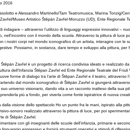
zo 2016
ussolotto e Alessandro Martinello/Tam Teatromusica, Marina Tonzig/Cent
n Zavřel/Museo Artistico Štěpán Zavřel-Moruzzo (UD), Ente Regionale Tea
di indagare – attraverso l’utilizzo di linguaggi espressivi innovativi – nuo
tro, nell’incontro con il mondo della scuola. Attraverso la pittura di luce 
n i nostri corpi nel mondo iconografico di un artista, interagire con le 
gestive. Possiamo, in sostanza, dare tempo e sviluppo alla pittura, per
di Štěpán Zavřel è un progetto di ricerca condivisa ideato e realizzato
ultura dell’Infanzia Štěpan Zavřel ed Ente Regionale Teatrale del Friuli 
ve forme di dialogo tra l’arte di Štěpan Zavřel e il teatro, attraverso l’
 Partendo dal mondo iconografico di Štěpán Zavřel si giungerà attraverso 
al suo universo visionario, dando vita a un racconto inatteso della sua p
prenderla più a fondo, per viverla come fonte ispiratrice di nuova creati
à dalla visione dello spettacolo Ho un punto fra le mani, ispirato alla pit
sivo-sonoro realizzato attraverso la pittura di luce, per poi sperimentar
rte di Štěpán Zavřel.
rimentare con gli insegnanti delle scuole dell’infanzia, primarie e secon
o linguaggio espressivo e fornirà strumenti operativi e stimoli di riflessi