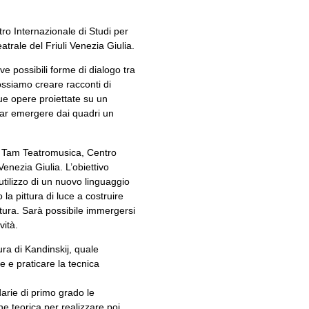
ro Internazionale di Studi per
trale del Friuli Venezia Giulia.
ve possibili forme di dialogo tra
possiamo creare racconti di
sue opere proiettate su un
 far emergere dai quadri un
 da Tam Teatromusica, Centro
Venezia Giulia. L’obiettivo
utilizzo di un nuovo linguaggio
la pittura di luce a costruire
ittura. Sarà possibile immergersi
vità.
tura di Kandinskij, quale
e e praticare la tecnica
darie di primo grado le
one teorica per realizzare poi