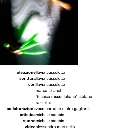
ideazione
flavia bussolotto
scrittura
flavia bussolotto
con
flavia bussolotto
marco tizianel
“tecnico raccontafiabe” stefano
razzolini
collaborazione
voce narrante mafra gagliardi
artistica
michele sambin
suono
michele sambin
video
alessandro martinello