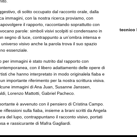
ito.
gestivo, di solito occupato dal racconto orale, dalla
ca immagini, con la nostra ricerca proviamo, con
apovolgere il rapporto, raccontando soprattutto con
tecnico 
ocano parole: simboli visivi scolpiti si condensano in
 un segno di luce, contrappunto a un’ombra intensa e
o universo visivo anche la parola trova il suo spazio
no essenziale.
to per immagini è stato nutrito dal rapporto con
 contemporanea, con il libero adattamento delle opere di
rtisti che hanno interpretato in modo originalela fiaba e
un importante riferimento per la nostra scrittura visiva.
 alcune immagini di Ana Juan, Susanne Janssen,
di, Lorenzo Mattotti, Gabriel Pacheco.
portante è avvenuto con il pensiero di Cristina Campo.
 riflessioni sulla fiaba, insieme a brani scritti da Angela
ura del lupo, contrappuntano il racconto visivo, portati
nsa e rassicurante di Mafra Gagliardi.