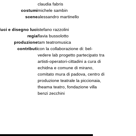
claudia fabris
costumi
michele sambin
scene
alessandro martinello
luci e disegno luci
stefano razzolini
regia
flavia bussolotto
produzione
tam teatromusica
contributi
con la collaborazione di: bel-
vedere lab progetto partecipato tra
artisti-operatori-cittadini a cura di
echidna e comune di mirano,
comitato mura di padova, centro di
produzione teatrale la piccionaia,
theama teatro, fondazione villa
benzi zecchini