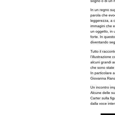
sogno o di un m
In un regno sug
parola che evo
leggerezza, a c
immagini che ev
un oggetto, in
forte. In quest
diventando seg
Tutto il raccon
l’illustrazione
alcuni grandi a
che sono state 
In particolare
Giovanna Ranal
Un incontro im
Alcune delle sue
Carter sulla fig
dalla voce inte