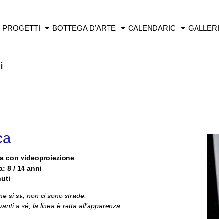
PROGETTI
BOTTEGA D’ARTE
CALENDARIO
GALLER
i
ca
ura con videoproiezione
a: 8 / 14 anni
nuti
me si sa, non ci sono strade.
nti a sé, la linea è retta all’apparenza.