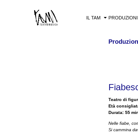
IL TAM
PRODUZIONI
Produzion
Fiabes
Teatro di fig
Età consigliat
Durata: 55 mi
Nelle fiabe, co
Si cammina dava