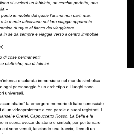
 linea si svelerà un labirinto, un cerchio perfetto, una
lla –
n punto immobile dal quale l’anima non partì mai,
 e la mente faticavano nel loro viaggio apparente.
mina dunque al fianco del viaggiatore.
l’ha in sé da sempre e viaggia verso il centro immobile
o)
no di cose permanenti:
e elettriche, ma di fulmini.
)
n’intensa e colorata immersione nel mondo simbolico
ve ogni personaggio è un archetipo e i luoghi sono
ri universali.
ccontafiabe” fa emergere memorie di fiabe conosciute
 di un videoproiettore e con parole e suoni registrati. I
Hansel e Gretel
,
Cappuccetto Rosso
,
La Bella e la
o in scena evocando storie e simboli, per poi tornare
 cui sono venuti, lasciando una traccia, l’eco di un