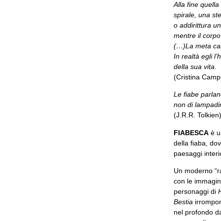
Alla fine quella
spirale, una ste
o addirittura u
mentre il corpo
(…)La meta cam
In realtà egli 
della sua vita.
(Cristina Camp
Le fiabe parla
non di lampadin
(J.R.R. Tolkien
FIABESCA
è u
della fiaba, do
paesaggi interio
Un moderno “ra
con le immagini
personaggi di
Bestia
irrompon
nel profondo da