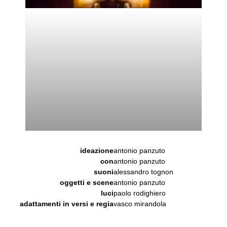
ideazione
antonio panzuto
con
antonio panzuto
suoni
alessandro tognon
oggetti e scene
antonio panzuto
luci
paolo rodighiero
adattamenti in versi e regia
vasco mirandola