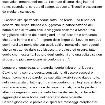
capovolte, immerse nell’acqua, ricamate di carta, ritagliate nel
rame, costruite di corda e di spago, appese a fili sottili e trasportate
da cigolanti carrucole.
Si assiste allo spettacolo seduti sotto una tenda, una tenda del
deserto che rende intensa e suggestiva la partecipazione dei
bambini che si trovano cosi, a viaggiare assieme a Marco Polo,
viaggiatore solitario del nostri giorni, un po’ assente e stralunato
che parla in rima e che “… ignaro delle lingue del Levante non può
esprimersi altrimenti che con gesti, salti di meraviglia, con oggetti
che va estraendo dalle sue bisacce… e palese ed oscuro, tutto
quello che mostra ha il potere degli emblemi che una volta visti non
si possono più dimenticare nè confondere…”.
Lèggere e leggerezza: una parola ricorda l’altra e nel leggere
Calvino si ha sempre questa sensazione, di essere sospesi e
leggeri come le sue parole. Le sue città invisibili sono dappertutto,
nella nostra vita di lutti i giorni: si nascondono tra i fogli sparsi della
nostra scrivania, tra le corsie del supermercati, tra le foglie degli
alberi; ci seguono ovunque, nelle tasche dei vestiti, nel fazzoletto
aggroviglialo nella borsa, nel pacchetto delle sigarette.
Calvino gioca con le parole e ci spedisce messaggi interplanetari