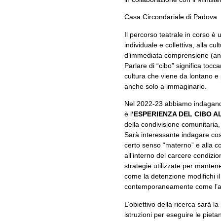
Casa Circondariale di Padova
Il percorso teatrale in corso è
individuale e collettiva, alla cul
d’immediata comprensione (anche
Parlare di “cibo” significa tocc
cultura che viene da lontano e 
anche solo a immaginarlo.
Nel 2022-23 abbiamo indagando il
è l
‘ESPERIENZA DEL CIBO 
della condivisione comunitaria,
Sarà interessante indagare cosa
certo senso “materno” e alla con
all’interno del carcere condizion
strategie utilizzate per manten
come la detenzione modifichi il 
contemporaneamente come l’amor
L’obiettivo della ricerca sarà l
istruzioni per eseguire le piet