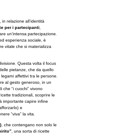
, in relazione all’identità
te per i partecipanti
,
are un’intensa partecipazione.
 ed esperienza sociale, è
e vitale che si materializza
ivisione. Questa volta il focus
 delle pietanze, che da quello
egami affettivi tra le persone.
ore al gesto generoso, in un
li che “i cuochi” vivono
cette tradizionali, scoprire le
à importante capire infine
afforzarlo) e
re “viva” la vita.
)
, che contengano non solo le
irito”
, una sorta di ricette