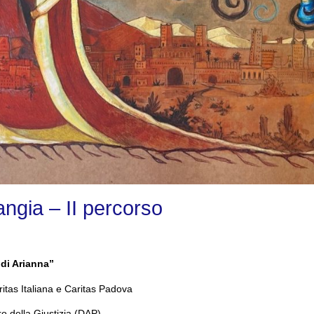
angia – II percorso
o di Arianna”
itas Italiana e Caritas Padova
ro della Giustizia (DAP)