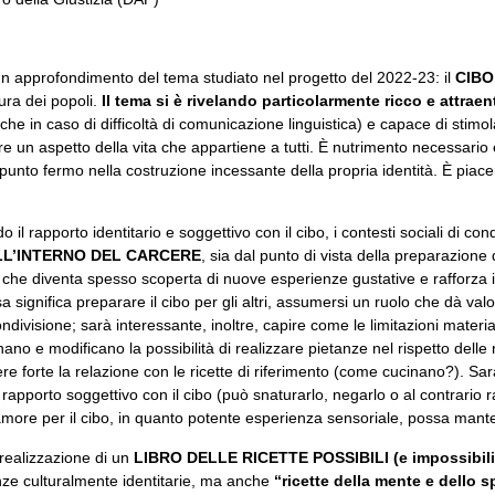
 un approfondimento del tema studiato nel progetto del 2022-23: il
CIBO
tura dei popoli.
Il tema si è rivelando particolarmente ricco e attraen
 in caso di difficoltà di comunicazione linguistica) e capace di stimol
are un aspetto della vita che appartiene a tutti. È nutrimento necessario
punto fermo nella costruzione incessante della propria identità. È piacer
 rapporto identitario e soggettivo con il cibo, i contesti sociali di cond
ALL’INTERNO DEL CARCERE
, sia dal punto di vista della preparazione
 che diventa spesso scoperta di nuove esperienze gustative e rafforza i l
 significa preparare il cibo per gli altri, assumersi un ruolo che dà val
divisione; sarà interessante, inoltre, capire come le limitazioni materia
ano e modificano la possibilità di realizzare pietanze nel rispetto delle ri
ere forte la relazione con le ricette di riferimento (come cucinano?). Sar
rapporto soggettivo con il cibo (può snaturarlo, negarlo o al contrario r
e per il cibo, in quanto potente esperienza sensoriale, possa mantene
a realizzazione di un
LIBRO DELLE RICETTE POSSIBILI
(e impossibili
anze culturalmente identitarie, ma anche
“ricette della mente e dello sp