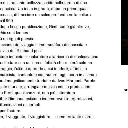
co di straniante bellezza scritto nella forma di una
a poetica. Un testo in grado, dopo un primo quasi
uccesso, di tracciare un solco profondo nella cultura
to il 900.
 dopo la sua pubblicazione, Rimbaud è già altrove,
i hic sunt leones.
ù un rigo di poesia.
acconta del viaggio come metafora di rinascita e
la vita del Rimbaud post
atore inquieto, l’esploratore alla ricerca di qualcosa che
che fare con un’idea di felicità che resterà solo un
aggio, l’ultimo approdo a cui tendere, all’infinito.
musicista, cantante e cantautore, oggi porta in scena le
aud magnificamente tradotte da Ivos Margoni. Parole
nate o urlate, arrangiate musica con la produzione
pr
vio Ferri, quasi canzoni, non più letteratura.
rthur Rimbaud esistono innumerevoli interpretazioni,
 illuminazioni e iperboli.
per l’autore.
a, il veggente, il viaggiatore, il commerciante d’armi,