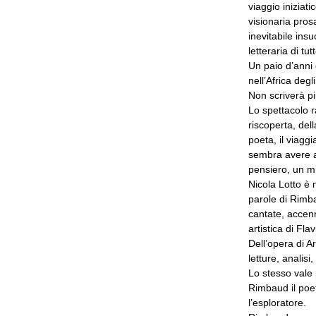
viaggio iniziati
visionaria pros
inevitabile ins
letteraria di tut
Un paio d’anni
nell’Africa degl
Non scriverà pi
Lo spettacolo r
riscoperta, del
poeta, il viaggi
sembra avere a 
pensiero, un mir
Nicola Lotto è 
parole di Rimb
cantate, accen
artistica di Fla
Dell’opera di A
letture, analisi,
Lo stesso vale 
Rimbaud il poet
l’esploratore.