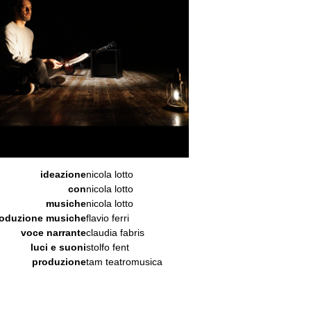
ideazione
nicola lotto
con
nicola lotto
musiche
nicola lotto
oduzione musiche
flavio ferri
voce narrante
claudia fabris
luci e suoni
stolfo fent
produzione
tam teatromusica