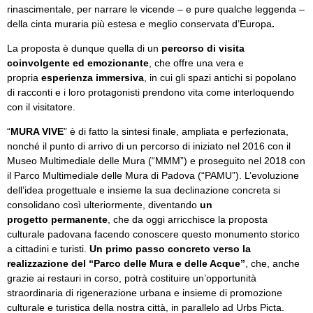
rinascimentale, per narrare le vicende – e pure qualche leggenda –
della cinta muraria più estesa e meglio conservata d’Europa
.
La proposta è dunque quella di un
percorso di visita
coinvolgente ed emozionante
, che offre una vera e
propria
esperienza immersiva
, in cui gli spazi antichi si popolano
di racconti e i loro protagonisti prendono vita come interloquendo
con il visitatore.
“
MURA VIVE
” è di fatto la sintesi finale, ampliata e perfezionata,
nonché il punto di arrivo di un percorso di iniziato nel 2016 con il
Museo Multimediale delle Mura (“MMM”) e proseguito nel 2018 con
il Parco Multimediale delle Mura di Padova (“PAMU”). L’evoluzione
dell’idea progettuale e insieme la sua declinazione concreta si
consolidano così ulteriormente, diventando
un
progetto
permanente
, che da oggi arricchisce la proposta
culturale padovana facendo conoscere questo monumento storico
a cittadini e turisti.
Un primo passo concreto verso la
realizzazione del “Parco delle Mura e delle Acque”
, che, anche
grazie ai restauri in corso, potrà costituire un’opportunità
straordinaria di rigenerazione urbana e insieme di promozione
culturale e turistica della nostra città, in parallelo ad Urbs Picta.