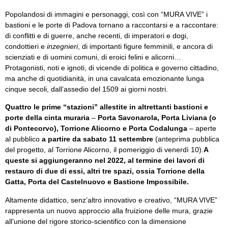
Popolandosi di immagini e personaggi, così con “MURA VIVE” i
bastioni e le porte di Padova tornano a raccontarsi e a raccontare:
di conflitti e di guerre, anche recenti, di imperatori e dogi,
condottieri e
inzegnieri
, di importanti figure femminili, e ancora di
scienziati e di uomini comuni, di eroici felini e alicorni…
Protagonisti, noti e ignoti, di vicende di politica e governo cittadino,
ma anche di quotidianità, in una cavalcata emozionante lunga
cinque secoli, dall’assedio del 1509 ai giorni nostri.
Quattro le prime “
stazioni” allestite in altrettanti bastioni e
porte della cinta muraria
–
Porta Savonarola, Porta Liviana (o
di Pontecorvo), Torrione Alicorno e Porta Codalunga
– aperte
al pubblico
a partire da sabato 11 settembre
(anteprima pubblica
del progetto, al Torrione Alicorno, il pomeriggio di venerdì 10)
.
A
queste si aggiungeranno nel 2022,
al termine dei lavori di
restauro di due di essi
, altri tre spazi, ossia Torrione della
Gatta, Porta del Castelnuovo e Bastione Impossibile.
Altamente didattico, senz’altro innovativo e creativo, “MURA VIVE”
rappresenta un nuovo approccio alla fruizione delle mura, grazie
all’unione del rigore storico-scientifico con la dimensione