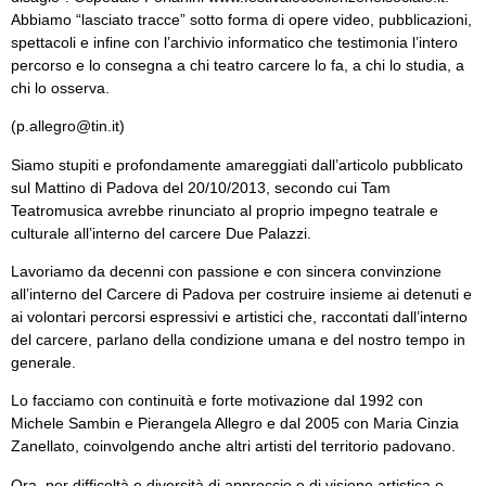
Abbiamo “lasciato tracce” sotto forma di opere video, pubblicazioni,
spettacoli e infine con l’archivio informatico che testimonia l’intero
percorso e lo consegna a chi teatro carcere lo fa, a chi lo studia, a
chi lo osserva.
(
p.allegro@tin.it
)
Siamo stupiti e profondamente amareggiati dall’articolo pubblicato
sul Mattino di Padova del 20/10/2013, secondo cui Tam
Teatromusica avrebbe rinunciato al proprio impegno teatrale e
culturale all’interno del carcere Due Palazzi.
Lavoriamo da decenni con passione e con sincera convinzione
all’interno del Carcere di Padova per costruire insieme ai detenuti e
ai volontari percorsi espressivi e artistici che, raccontati dall’interno
del carcere, parlano della condizione umana e del nostro tempo in
generale.
Lo facciamo con continuità e forte motivazione dal 1992 con
Michele Sambin e Pierangela Allegro e dal 2005 con Maria Cinzia
Zanellato, coinvolgendo anche altri artisti del territorio padovano.
Ora, per difficoltà e diversità di approccio e di visione artistica e