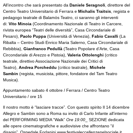
All’incontro che sarà presentato da
Daniele Seragnoli
, direttore del
Centro Teatro Universitario di Ferrara e
Michalis Traitsis
, regista e
pedagogo teatrale di Balamòs Teatro, ci saranno gli interventi
di:
Vito Minoia
(Coordinamento Nazionale di Teatro in Carcere,
rivista europea “Teatri delle diversità”, Casa Circondariale di
Pesaro),
Paolo Puppa
(Università di Venezia),
Fabio Cavalli
(La
Ribalta – Centro Studi Enrico Maria Salerno, Casa Circondariale di
Rebibbia),
Gianfranco Pedullà
(Teatro Popolare d’Arte, Casa
Circondariale di Arezzo e Pistoia),
Valeria Ottolenghi
(critico
teatrale, direttivo Associazione Nazionale dei Critici di
Teatro),
Andrea Porcheddu
(critico teatrale),
Michele
Sambin
(regista, musicista, pittore, fondatore del Tam Teatro
Musica).
Appuntamento sabato 4 ottobre / Ferrara / Centro Teatro
Universitario / ore 15
Il nostro motto è “lasciare tracce”. Con questo spirito Il 14 dicembre
Allegro e Sambin sono a Roma su invito di Carlo Infante all’interno
del PERFORMING MEDIA “Walk”
Ore 19:00
_ SEZIONE dedicata
alle opere cinematografiche e audiovisive che affrontano “il
disagio”. Ospedale Forlanini
www.festivaleccellenzenelsociale.it
.