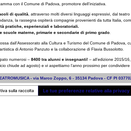
gramma con il Comune di Padova, promotore dell’iniziativa.
acoli di qualità
, attraverso molti diversi linguaggi espressivi, dal teatro
eatrodanza, la rassegna ospiterà compagnie provenienti da tutta Italia,
tà pratiche, esperienziali e laboratoriali.
e scuole materne, primarie e secondarie di primo grado
.
ssa dall’Assessorato alla Cultura e Turismo del Comune di Padova, cu
artistica di Antonio Panzuto e la collaborazione di Flavia Bussolotto.
cipato numerosi –
8400
tra alunni e insegnanti!
– all’edizione 2015/16
icio chiude ad agosto) e vi aspettiamo l’anno prossimo per condividere 
ATROMUSICA - via Marco Zoppo, 6 - 35134 Padova - CF PI 0377
Le tue preferenze relative alla privacy
tiva sulla raccolta