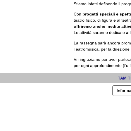
Stiamo infatti definendo il pro
Con
progetti speciali e spett
teatro fisico, di figura e al t
offriremo anche inedite attivi
Le attività saranno dedicate
all
La rassegna sarà ancora promo
Teatromusica, per la direzione 
Vi ringraziamo per aver parte
per ogni approfondimento (l’uff
TAM TE
Informa