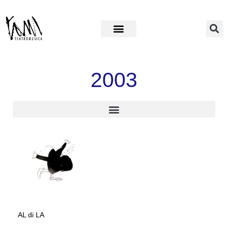
2003
AL di LA